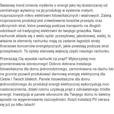
Światowy trend zmienia myślenie o energii jako tej dostarczanej od
centralnego wytwórcy na jej produkcję w systemie małych,
rozproszonych mikro elektrowni fotowoltaicznych i wiatrowych. Zaletą
rozproszenia produkcji jest zniwelowanie kosztów przesyłu oraz
olbrzymich strat, które powstają podczas transportu na długich
odcinkach od tradycyjnej elektrowni do twojego gniazdka. Nasz
rachunek składa się z wielu opłat: przesyłowej, jakościowej, stałej, to
właśnie te elementy rachunku mają za zadanie łagodzić straty
finansowe koncernów energetycznych, jakie powstają podczas strat
przesyłowych. Te opłaty stanowią większą część naszego rachunku.
Przerażają Cię wysokie rachunki za prąd? Wykorzystaj moc
promieniowania słonecznego! Dobrze dobrana instalacja
fotowoltaiczna dla domu jednorodzinnego, zamontowana na dachu lub
na gruncie pozwoli produkować darmową energię elektryczną dla
Ciebie i Twoich bliskich. Panele fotowoltaiczne dla domu
jednorodzinnego do produkcji energii elektrycznej wykorzystują moc
nasłonecznienia, dzięki czemu uzyskują prąd z odnawialnego źródła
energii. Inwestycja w panele słoneczne dla Twojego domu to świetny
sposób na wygenerowanie oszczędności. Koszt instalacji PV zwraca
się już po kilku latach!