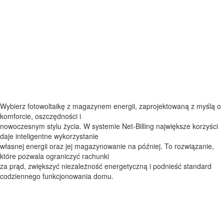
Twoje roczne oszczędności ponoszone na zakup prądu
wyniosą 80% do 90%,
Szybki okres zwrotu inwestycji w elektrownię słoneczną
oscyluje w granicy 8 lat
Chcę oszczędzać oraz iść za
nowoczesnością – jak mam to
zrobić?
Wybierz fotowoltaikę z magazynem energii, zaprojektowaną z myślą o
komforcie, oszczędności i
nowoczesnym stylu życia. W systemie Net-Billing największe korzyści
daje inteligentne wykorzystanie
własnej energii oraz jej magazynowanie na później. To rozwiązanie,
które pozwala ograniczyć rachunki
za prąd, zwiększyć niezależność energetyczną i podnieść standard
codziennego funkcjonowania domu.
Czy mogę być całkowicie
niezależna(y)?