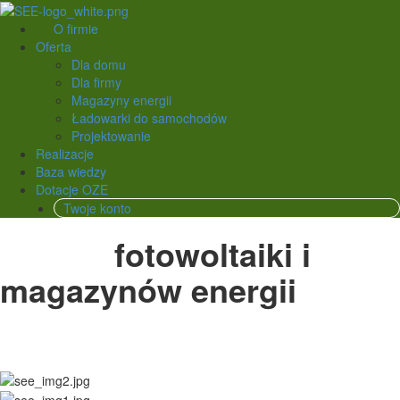
O firmie
Oferta
Dla domu
Dla firmy
Magazyny energii
Ładowarki do samochodów
Projektowanie
Realizacje
Baza wiedzy
Dotacje OZE
Twoje konto
Montaż
fotowoltaiki i
magazynów energii
dla
domu i firm