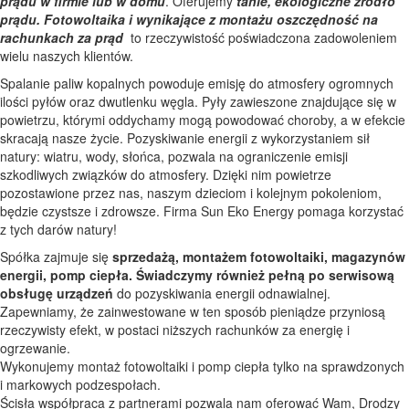
prądu w firmie lub w domu
. Oferujemy
tanie, ekologiczne źródło
prądu. Fotowoltaika i wynikające z montażu oszczędność na
rachunkach za prąd
to rzeczywistość poświadczona zadowoleniem
wielu naszych klientów.
Spalanie paliw kopalnych powoduje emisję do atmosfery ogromnych
ilości pyłów oraz dwutlenku węgla. Pyły zawieszone znajdujące się w
powietrzu, którymi oddychamy mogą powodować choroby, a w efekcie
skracają nasze życie. Pozyskiwanie energii z wykorzystaniem sił
natury: wiatru, wody, słońca, pozwala na ograniczenie emisji
szkodliwych związków do atmosfery. Dzięki nim powietrze
pozostawione przez nas, naszym dzieciom i kolejnym pokoleniom,
będzie czystsze i zdrowsze. Firma Sun Eko Energy pomaga korzystać
z tych darów natury!
Spółka zajmuje się
sprzedażą, montażem fotowoltaiki, magazynów
energii, pomp ciepła. Świadczymy również pełną po serwisową
obsługę urządzeń
do pozyskiwania energii odnawialnej.
Zapewniamy, że zainwestowane w ten sposób pieniądze przyniosą
rzeczywisty efekt, w postaci niższych rachunków za energię i
ogrzewanie.
Wykonujemy montaż fotowoltaiki i pomp ciepła tylko na sprawdzonych
i markowych podzespołach.
Ścisła współpraca z partnerami pozwala nam oferować Wam, Drodzy