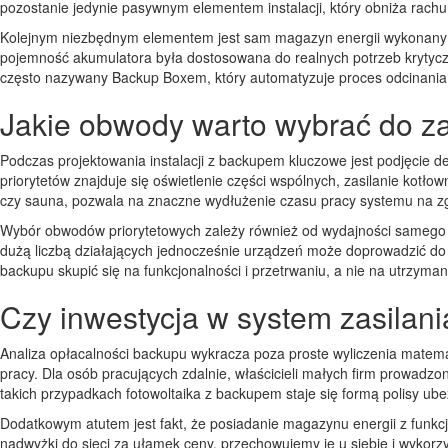
pozostanie jedynie pasywnym elementem instalacji, który obniża rachun
Kolejnym niezbędnym elementem jest sam magazyn energii wykonany w t
pojemność akumulatora była dostosowana do realnych potrzeb krytyczn
często nazywany Backup Boxem, który automatyzuje proces odcinania 
Jakie obwody warto wybrać do za
Podczas projektowania instalacji z backupem kluczowe jest podjęcie d
priorytetów znajduje się oświetlenie części wspólnych, zasilanie kotło
czy sauna, pozwala na znaczne wydłużenie czasu pracy systemu na zg
Wybór obwodów priorytetowych zależy również od wydajności samego f
dużą liczbą działających jednocześnie urządzeń może doprowadzić do 
backupu skupić się na funkcjonalności i przetrwaniu, a nie na utrzy
Czy inwestycja w system zasilani
Analiza opłacalności backupu wykracza poza proste wyliczenia matema
pracy. Dla osób pracujących zdalnie, właścicieli małych firm prowad
takich przypadkach fotowoltaika z backupem staje się formą polisy ubez
Dodatkowym atutem jest fakt, że posiadanie magazynu energii z fun
nadwyżki do sieci za ułamek ceny, przechowujemy je u siebie i wykorzys