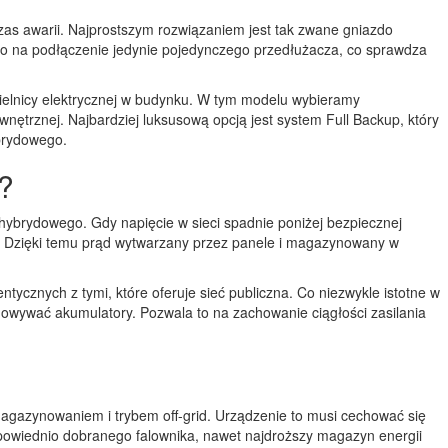
zas awarii. Najprostszym rozwiązaniem jest tak zwane gniazdo
ono na podłączenie jedynie pojedynczego przedłużacza, co sprawdza
ielnicy elektrycznej w budynku. W tym modelu wybieramy
wnętrznej. Najbardziej luksusową opcją jest system Full Backup, który
ybrydowego.
?
 hybrydowego. Gdy napięcie w sieci spadnie poniżej bezpiecznej
wej. Dzięki temu prąd wytwarzany przez panele i magazynowany w
ycznych z tymi, które oferuje sieć publiczna. Co niezwykle istotne w
dowywać akumulatory. Pozwala to na zachowanie ciągłości zasilania
gazynowaniem i trybem off-grid. Urządzenie to musi cechować się
owiednio dobranego falownika, nawet najdroższy magazyn energii