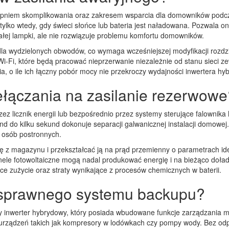
ę stopniem skomplikowania oraz zakresem wsparcia dla domowników podc
tylko wtedy, gdy świeci słońce lub bateria jest naładowana. Pozwala 
ałej lampki, ale nie rozwiązuje problemu komfortu domowników.
dla wydzielonych obwodów, co wymaga wcześniejszej modyfikacji rozdz
Wi-Fi, które będą pracować nieprzerwanie niezależnie od stanu sieci ze
ia, o ile ich łączny pobór mocy nie przekroczy wydajności inwertera h
ełączania na zasilanie rezerwowe
ez licznik energii lub bezpośrednio przez systemy sterujące falownika
ekund do kilku sekund dokonuje separacji galwanicznej instalacji domo
 osób postronnych.
 z magazynu i przekształcać ją na prąd przemienny o parametrach ident
anele fotowoltaiczne mogą nadal produkować energię i na bieżąco doła
żące zużycie oraz straty wynikające z procesów chemicznych w baterii.
sprawnego systemu backupu?
inwerter hybrydowy, który posiada wbudowane funkcje zarządzania ma
urządzeń takich jak kompresory w lodówkach czy pompy wody. Bez odp