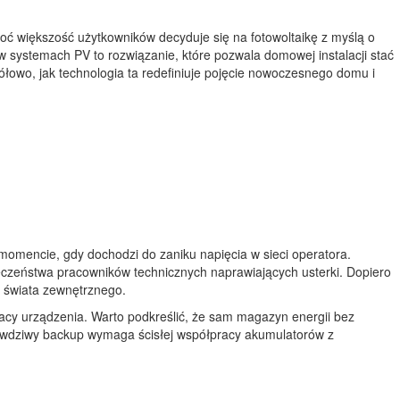
oć większość użytkowników decyduje się na fotowoltaikę z myślą o
w systemach PV to rozwiązanie, które pozwala domowej instalacji stać
gółowo, jak technologia ta redefiniuje pojęcie nowoczesnego domu i
momencie, gdy dochodzi do zaniku napięcia w sieci operatora.
ieczeństwa pracowników technicznych naprawiających usterki. Dopiero
d świata zewnętrznego.
racy urządzenia. Warto podkreślić, że sam magazyn energii bez
awdziwy backup wymaga ścisłej współpracy akumulatorów z