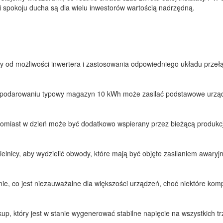
i spokoju ducha są dla wielu inwestorów wartością nadrzędną.
ży od możliwości inwertera i zastosowania odpowiedniego układu przełą
 gospodarowaniu typowy magazyn 10 kWh może zasilać podstawowe urząd
tomiast w dzień może być dodatkowo wspierany przez bieżącą produkcj
elnicy, aby wydzielić obwody, które mają być objęte zasilaniem awaryj
nie, co jest niezauważalne dla większości urządzeń, choć niektóre 
kup, który jest w stanie wygenerować stabilne napięcie na wszystkich t