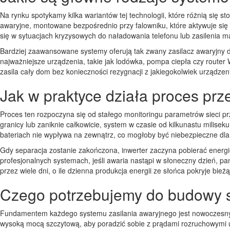
Na rynku spotykamy kilka wariantów tej technologii, które różnią si
awaryjne, montowane bezpośrednio przy falowniku, które aktywuje się 
się w sytuacjach kryzysowych do naładowania telefonu lub zasilenia m
Bardziej zaawansowane systemy oferują tak zwany zasilacz awaryjny 
najważniejsze urządzenia, takie jak lodówka, pompa ciepła czy router 
zasila cały dom bez konieczności rezygnacji z jakiegokolwiek urządzen
Jak w praktyce działa proces prz
Proces ten rozpoczyna się od stałego monitoringu parametrów sieci prz
granicy lub zaniknie całkowicie, system w czasie od kilkunastu milis
bateriach nie wypływa na zewnątrz, co mogłoby być niebezpieczne dla
Gdy separacja zostanie zakończona, inwerter zaczyna pobierać energię
profesjonalnych systemach, jeśli awaria nastąpi w słoneczny dzień, p
przez wiele dni, o ile dzienna produkcja energii ze słońca pokryje bie
Czego potrzebujemy do budowy 
Fundamentem każdego systemu zasilania awaryjnego jest nowoczesny 
wysoką mocą szczytową, aby poradzić sobie z prądami rozruchowymi 