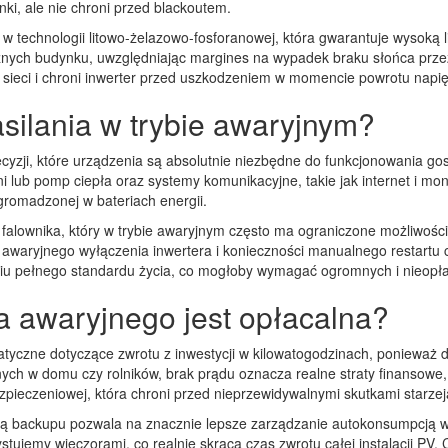
ki, ale nie chroni przed blackoutem.
echnologii litowo-żelazowo-fosforanowej, która gwarantuje wysoką li
ych budynku, uwzględniając margines na wypadek braku słońca przez k
sieci i chroni inwerter przed uszkodzeniem w momencie powrotu napi
silania w trybie awaryjnym?
ecyzji, które urządzenia są absolutnie niezbędne do funkcjonowania g
wni lub pomp ciepła oraz systemy komunikacyjne, takie jak internet i mo
romadzonej w bateriach energii.
alownika, który w trybie awaryjnym często ma ograniczone możliwośc
awaryjnego wyłączenia inwertera i konieczności manualnego restartu c
maniu pełnego standardu życia, co mogłoby wymagać ogromnych i nieop
a awaryjnego jest opłacalna?
tyczne dotyczące zwrotu z inwestycji w kilowatogodzinach, ponieważ d
zonych w domu czy rolników, brak prądu oznacza realne straty finanso
pieczeniowej, która chroni przed nieprzewidywalnymi skutkami starzejąc
kcją backupu pozwala na znacznie lepsze zarządzanie autokonsumpcją
tujemy wieczorami, co realnie skraca czas zwrotu całej instalacji PV. C