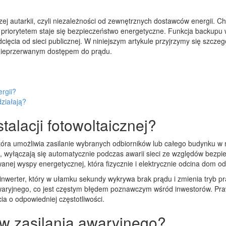
 autarkii, czyli niezależności od zewnętrznych dostawców energii. Ch
e priorytetem staje się bezpieczeństwo energetyczne. Funkcja backupu 
ięcia od sieci publicznej. W niniejszym artykule przyjrzymy się szcze
 nieprzerwanym dostępem do prądu.
rgii?
działają?
alacji fotowoltaicznej?
tóra umożliwia zasilanie wybranych odbiorników lub całego budynku w 
u, wyłączają się automatycznie podczas awarii sieci ze względów bezp
nej wyspy energetycznej, która fizycznie i elektrycznie odcina dom o
inwerter, który w ułamku sekundy wykrywa brak prądu i zmienia tryb p
awaryjnego, co jest częstym błędem poznawczym wśród inwestorów. Pr
a o odpowiedniej częstotliwości.
w zasilania awaryjnego?