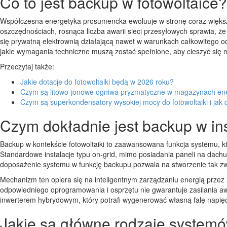
Co to jest backup w fotowoltaice?
Współczesna energetyka prosumencka ewoluuje w stronę coraz większej
oszczędnościach, rosnąca liczba awarii sieci przesyłowych sprawia, ż
się prywatną elektrownią działającą nawet w warunkach całkowitego odc
jakie wymagania techniczne muszą zostać spełnione, aby cieszyć się
Przeczytaj także:
Jakie dotacje do fotowoltaiki będą w 2026 roku?
Czym są litowo-jonowe ogniwa pryzmatyczne w magazynach ene
Czym są superkondensatory wysokiej mocy do fotowoltaiki i jak 
Czym dokładnie jest backup w inst
Backup w kontekście fotowoltaiki to zaawansowana funkcja systemu, k
Standardowe instalacje typu on-grid, mimo posiadania paneli na dach
doposażenie systemu w funkcję backupu pozwala na stworzenie tak zwa
Mechanizm ten opiera się na inteligentnym zarządzaniu energią przez 
odpowiedniego oprogramowania i osprzętu nie gwarantuje zasilania 
inwerterem hybrydowym, który potrafi wygenerować własną falę napięci
Jakie są główne rodzaje systemó