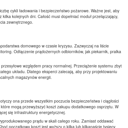
czbę cykli ładowania i bezpieczeństwo pożarowe. Ważne jest, aby
ilka kolejnych dni. Całość musi dopełniać moduł przełączający,
ęcia zewnętrznego.
ospodarstwa domowego w czasie kryzysu. Zazwyczaj na liście
nitoring. Odłączenie prądożernych odbiorników, jak piekarnik, pralka
i przesyłowe względem pracy normalnej. Przeciążenie systemu zbyt
ałego układu. Dlatego eksperci zalecają, aby przy projektowaniu
łacalnych magazynów energii.
otyczy ona przede wszystkim poczucia bezpieczeństwa i ciągłości
we, które mogą przewyższyć koszt zakupu dodatkowego osprzętu. W
ej się infrastruktury energetycznej.
 wyprodukowanego prądu w skali całego roku. Zamiast oddawać
hoć początkowy koszt jest wyższy o kilka lub kilkanaście tysięcy