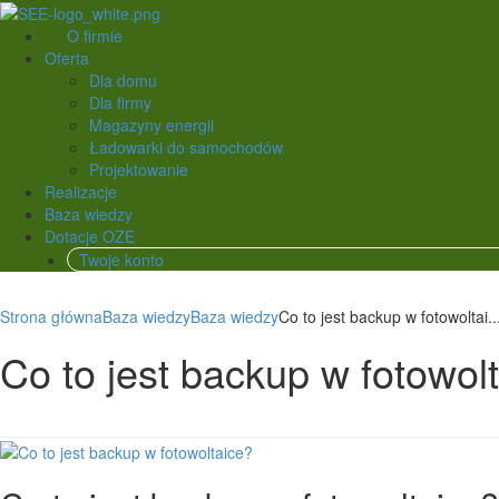
O firmie
Oferta
Dla domu
Dla firmy
Magazyny energii
Ładowarki do samochodów
Projektowanie
Realizacje
Baza wiedzy
Dotacje OZE
Twoje konto
Strona główna
Baza wiedzy
Baza wiedzy
Co to jest backup w fotowoltai..
Co to jest backup w fotowol