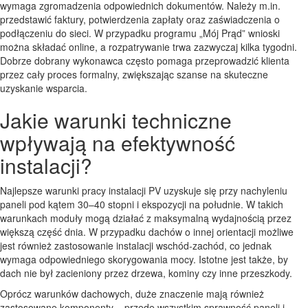
wymaga zgromadzenia odpowiednich dokumentów. Należy m.in.
przedstawić faktury, potwierdzenia zapłaty oraz zaświadczenia o
podłączeniu do sieci. W przypadku programu „Mój Prąd” wnioski
można składać online, a rozpatrywanie trwa zazwyczaj kilka tygodni.
Dobrze dobrany wykonawca często pomaga przeprowadzić klienta
przez cały proces formalny, zwiększając szanse na skuteczne
uzyskanie wsparcia.
Jakie warunki techniczne
wpływają na efektywność
instalacji?
Najlepsze warunki pracy instalacji PV uzyskuje się przy nachyleniu
paneli pod kątem 30–40 stopni i ekspozycji na południe. W takich
warunkach moduły mogą działać z maksymalną wydajnością przez
większą część dnia. W przypadku dachów o innej orientacji możliwe
jest również zastosowanie instalacji wschód-zachód, co jednak
wymaga odpowiedniego skorygowania mocy. Istotne jest także, by
dach nie był zacieniony przez drzewa, kominy czy inne przeszkody.
Oprócz warunków dachowych, duże znaczenie mają również
zastosowane komponenty – przede wszystkim sprawność paneli i