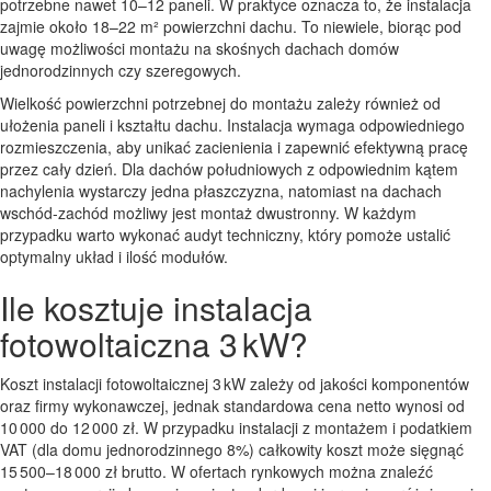
potrzebne nawet 10–12 paneli. W praktyce oznacza to, że instalacja
zajmie około 18–22 m² powierzchni dachu. To niewiele, biorąc pod
uwagę możliwości montażu na skośnych dachach domów
jednorodzinnych czy szeregowych.
Wielkość powierzchni potrzebnej do montażu zależy również od
ułożenia paneli i kształtu dachu. Instalacja wymaga odpowiedniego
rozmieszczenia, aby unikać zacienienia i zapewnić efektywną pracę
przez cały dzień. Dla dachów południowych z odpowiednim kątem
nachylenia wystarczy jedna płaszczyzna, natomiast na dachach
wschód-zachód możliwy jest montaż dwustronny. W każdym
przypadku warto wykonać audyt techniczny, który pomoże ustalić
optymalny układ i ilość modułów.
Ile kosztuje instalacja
fotowoltaiczna 3 kW?
Koszt instalacji fotowoltaicznej 3 kW zależy od jakości komponentów
oraz firmy wykonawczej, jednak standardowa cena netto wynosi od
10 000 do 12 000 zł. W przypadku instalacji z montażem i podatkiem
VAT (dla domu jednorodzinnego 8%) całkowity koszt może sięgnąć
15 500–18 000 zł brutto. W ofertach rynkowych można znaleźć