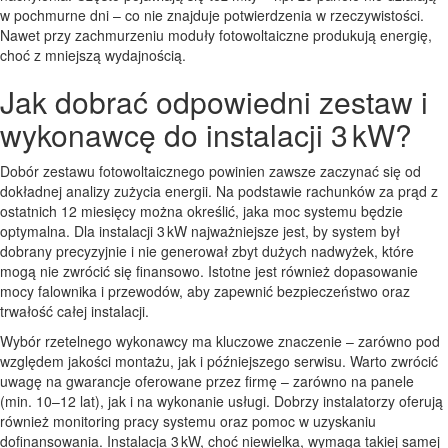
w pochmurne dni – co nie znajduje potwierdzenia w rzeczywistości.
Nawet przy zachmurzeniu moduły fotowoltaiczne produkują energię,
choć z mniejszą wydajnością.
Jak dobrać odpowiedni zestaw i
wykonawcę do instalacji 3 kW?
Dobór zestawu fotowoltaicznego powinien zawsze zaczynać się od
dokładnej analizy zużycia energii. Na podstawie rachunków za prąd z
ostatnich 12 miesięcy można określić, jaka moc systemu będzie
optymalna. Dla instalacji 3 kW najważniejsze jest, by system był
dobrany precyzyjnie i nie generował zbyt dużych nadwyżek, które
mogą nie zwrócić się finansowo. Istotne jest również dopasowanie
mocy falownika i przewodów, aby zapewnić bezpieczeństwo oraz
trwałość całej instalacji.
Wybór rzetelnego wykonawcy ma kluczowe znaczenie – zarówno pod
względem jakości montażu, jak i późniejszego serwisu. Warto zwrócić
uwagę na gwarancje oferowane przez firmę – zarówno na panele
(min. 10–12 lat), jak i na wykonanie usługi. Dobrzy instalatorzy oferują
również monitoring pracy systemu oraz pomoc w uzyskaniu
dofinansowania. Instalacja 3 kW, choć niewielka, wymaga takiej samej