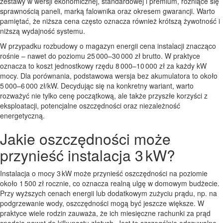
zestawy w wersji ekonomicznej, standardowej i premium, różniące się
sprawnością paneli, marką falownika oraz okresem gwarancji. Warto
pamiętać, że niższa cena często oznacza również krótszą żywotność i
niższą wydajność systemu.
W przypadku rozbudowy o magazyn energii cena instalacji znacząco
rośnie – nawet do poziomu 25 000–30 000 zł brutto. W praktyce
oznacza to koszt jednostkowy rzędu 8 000–10 000 zł za każdy kW
mocy. Dla porównania, podstawowa wersja bez akumulatora to około
5 000–6 000 zł/kW. Decydując się na konkretny wariant, warto
rozważyć nie tylko cenę początkową, ale także przyszłe korzyści z
eksploatacji, potencjalne oszczędności oraz niezależność
energetyczną.
Jakie oszczędności może
przynieść instalacja 3 kW?
Instalacja o mocy 3 kW może przynieść oszczędności na poziomie
około 1 500 zł rocznie, co oznacza realną ulgę w domowym budżecie.
Przy wyższych cenach energii lub dodatkowym zużyciu prądu, np. na
podgrzewanie wody, oszczędności mogą być jeszcze większe. W
praktyce wiele rodzin zauważa, że ich miesięczne rachunki za prąd
spadają nawet do kilkunastu złotych. Jest to szczególnie odczuwalne