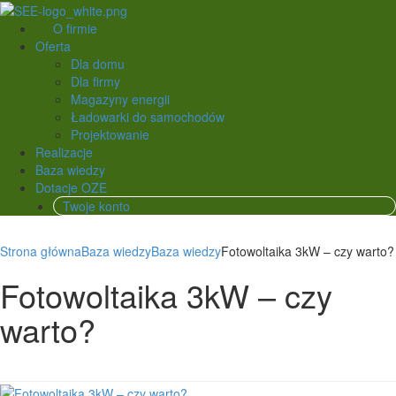
O firmie
Oferta
Dla domu
Dla firmy
Magazyny energii
Ładowarki do samochodów
Projektowanie
Realizacje
Baza wiedzy
Dotacje OZE
Twoje konto
Strona główna
Baza wiedzy
Baza wiedzy
Fotowoltaika 3kW – czy warto?
Fotowoltaika 3kW – czy
warto?