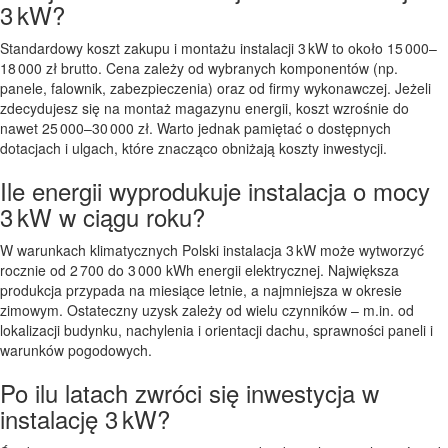
3 kW?
Standardowy koszt zakupu i montażu instalacji 3 kW to około 15 000–
18 000 zł brutto. Cena zależy od wybranych komponentów (np.
panele, falownik, zabezpieczenia) oraz od firmy wykonawczej. Jeżeli
zdecydujesz się na montaż magazynu energii, koszt wzrośnie do
nawet 25 000–30 000 zł. Warto jednak pamiętać o dostępnych
dotacjach i ulgach, które znacząco obniżają koszty inwestycji.
Ile energii wyprodukuje instalacja o mocy
3 kW w ciągu roku?
W warunkach klimatycznych Polski instalacja 3 kW może wytworzyć
rocznie od 2 700 do 3 000 kWh energii elektrycznej. Największa
produkcja przypada na miesiące letnie, a najmniejsza w okresie
zimowym. Ostateczny uzysk zależy od wielu czynników – m.in. od
lokalizacji budynku, nachylenia i orientacji dachu, sprawności paneli i
warunków pogodowych.
Po ilu latach zwróci się inwestycja w
instalację 3 kW?