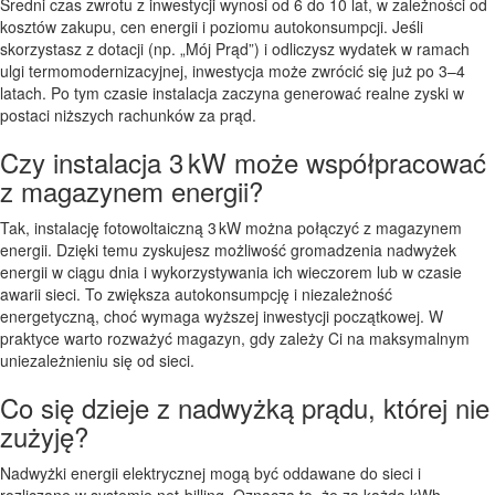
Średni czas zwrotu z inwestycji wynosi od 6 do 10 lat, w zależności od
kosztów zakupu, cen energii i poziomu autokonsumpcji. Jeśli
skorzystasz z dotacji (np. „Mój Prąd”) i odliczysz wydatek w ramach
ulgi termomodernizacyjnej, inwestycja może zwrócić się już po 3–4
latach. Po tym czasie instalacja zaczyna generować realne zyski w
postaci niższych rachunków za prąd.
Czy instalacja 3 kW może współpracować
z magazynem energii?
Tak, instalację fotowoltaiczną 3 kW można połączyć z magazynem
energii. Dzięki temu zyskujesz możliwość gromadzenia nadwyżek
energii w ciągu dnia i wykorzystywania ich wieczorem lub w czasie
awarii sieci. To zwiększa autokonsumpcję i niezależność
energetyczną, choć wymaga wyższej inwestycji początkowej. W
praktyce warto rozważyć magazyn, gdy zależy Ci na maksymalnym
uniezależnieniu się od sieci.
Co się dzieje z nadwyżką prądu, której nie
zużyję?
Nadwyżki energii elektrycznej mogą być oddawane do sieci i
rozliczane w systemie net-billing. Oznacza to, że za każdą kWh