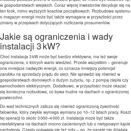
w gospodarstwach wiejskich. Coraz więcej inwestorów decyduje się na
ten krok, mimo wyższych kosztów początkowych. Rozbudowa systemu
o magazyn energii może być także wymagana w przyszłości przez
zmiany w przepisach dotyczących rozliczania prosumentów.
Jakie są ograniczenia i wady
instalacji 3 kW?
Choć instalacja 3 kW może być bardzo efektywna, ma też swoje
ograniczenia, o których warto wiedzieć. Przede wszystkim – generuje
ona mniejsze nadwyżki energii, co oznacza mniejszy potencjał
zarobku na sprzedaży prądu do sieci. Nie sprawdzi się również w
gospodarstwach domowych o dużym zużyciu, np. z pompą ciepła czy
samochodem elektrycznym. Dodatkowo, w przyszłości może okazać
się konieczna rozbudowa, co bywa trudne na dachach o ograniczonej
powierzchni.
Do wad technicznych zalicza się również ograniczoną żywotność
falownika, który zwykle wymaga wymiany po 10–12 latach pracy. Koszt
tej operacji to około 3 000–4 000 zł. Instalacja może być także
nieefektywna na dachach mocno zacienionych lub o nietypowym kącie
nachylenia. Często pojawiają się też mity – np. że panele nie działają