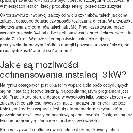
w miesiącach letnich, kiedy produkcja energii przekracza zużycie.
Okres zwrotu z inwestycji zależy od wielu czynników, takich jak cena
zakupu, dostępne dotacje czy sposób rozliczania energii. W przypadku
skorzystania z programów takich jak „Mój Prąd” czas zwrotu może
wynosić zaledwie 3–4 lata. Bez dofinansowania średni okres zwrotu to
około 7–10 lat. W dłuższej perspektywie instalacja staje się
praktycznie darmowym źródłem energii i pozwala uniezależnić się od
rosnących kosztów dostawców energii.
Jakie są możliwości
dofinansowania instalacji 3 kW?
Na rynku dostępnych jest kilka form wsparcia dla osób decydujących
się na instalację fotowoltaiczną. Najpopularniejszym programem jest
„Mój Prąd”, który oferuje dotacje w wysokości kilku tysięcy złotych – w
zależności od zakresu inwestycji, np. z magazynem energii lub bez.
Kolejnym źródłem wsparcia jest ulga termomodernizacyjna, która
pozwala odliczyć koszty od podstawy opodatkowania. Dostępne są też
lokalne programy gminne oraz fundusze wojewódzkie.
Proces uzyskania dofinansowania nie jest skomplikowany, choć