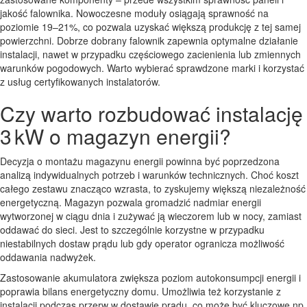
jakość falownika. Nowoczesne moduły osiągają sprawność na
poziomie 19–21%, co pozwala uzyskać większą produkcję z tej samej
powierzchni. Dobrze dobrany falownik zapewnia optymalne działanie
instalacji, nawet w przypadku częściowego zacienienia lub zmiennych
warunków pogodowych. Warto wybierać sprawdzone marki i korzystać
z usług certyfikowanych instalatorów.
Czy warto rozbudować instalację
3 kW o magazyn energii?
Decyzja o montażu magazynu energii powinna być poprzedzona
analizą indywidualnych potrzeb i warunków technicznych. Choć koszt
całego zestawu znacząco wzrasta, to zyskujemy większą niezależność
energetyczną. Magazyn pozwala gromadzić nadmiar energii
wytworzonej w ciągu dnia i zużywać ją wieczorem lub w nocy, zamiast
oddawać do sieci. Jest to szczególnie korzystne w przypadku
niestabilnych dostaw prądu lub gdy operator ogranicza możliwość
oddawania nadwyżek.
Zastosowanie akumulatora zwiększa poziom autokonsumpcji energii i
poprawia bilans energetyczny domu. Umożliwia też korzystanie z
instalacji podczas przerw w dostawie prądu, co może być kluczowe np.