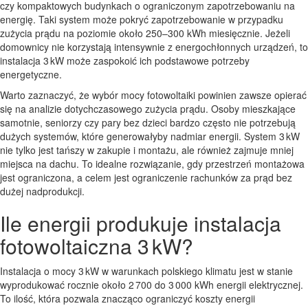
czy kompaktowych budynkach o ograniczonym zapotrzebowaniu na
energię. Taki system może pokryć zapotrzebowanie w przypadku
zużycia prądu na poziomie około 250–300 kWh miesięcznie. Jeżeli
domownicy nie korzystają intensywnie z energochłonnych urządzeń, to
instalacja 3 kW może zaspokoić ich podstawowe potrzeby
energetyczne.
Warto zaznaczyć, że wybór mocy fotowoltaiki powinien zawsze opierać
się na analizie dotychczasowego zużycia prądu. Osoby mieszkające
samotnie, seniorzy czy pary bez dzieci bardzo często nie potrzebują
dużych systemów, które generowałyby nadmiar energii. System 3 kW
nie tylko jest tańszy w zakupie i montażu, ale również zajmuje mniej
miejsca na dachu. To idealne rozwiązanie, gdy przestrzeń montażowa
jest ograniczona, a celem jest ograniczenie rachunków za prąd bez
dużej nadprodukcji.
Ile energii produkuje instalacja
fotowoltaiczna 3 kW?
Instalacja o mocy 3 kW w warunkach polskiego klimatu jest w stanie
wyprodukować rocznie około 2 700 do 3 000 kWh energii elektrycznej.
To ilość, która pozwala znacząco ograniczyć koszty energii