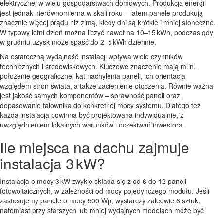
elektrycznej w wielu gospodarstwach domowych. Produkcja energii
jest jednak nierównomierna w skali roku – latem panele produkują
znacznie więcej prądu niż zimą, kiedy dni są krótkie i mniej słoneczne.
W typowy letni dzień można liczyć nawet na 10–15 kWh, podczas gdy
w grudniu uzysk może spaść do 2–5 kWh dziennie.
Na ostateczną wydajność instalacji wpływa wiele czynników
technicznych i środowiskowych. Kluczowe znaczenie mają m.in.
położenie geograficzne, kąt nachylenia paneli, ich orientacja
względem stron świata, a także zacienienie otoczenia. Równie ważna
jest jakość samych komponentów – sprawność paneli oraz
dopasowanie falownika do konkretnej mocy systemu. Dlatego też
każda instalacja powinna być projektowana indywidualnie, z
uwzględnieniem lokalnych warunków i oczekiwań inwestora.
Ile miejsca na dachu zajmuje
instalacja 3 kW?
Instalacja o mocy 3 kW zwykle składa się z od 6 do 12 paneli
fotowoltaicznych, w zależności od mocy pojedynczego modułu. Jeśli
zastosujemy panele o mocy 500 Wp, wystarczy zaledwie 6 sztuk,
natomiast przy starszych lub mniej wydajnych modelach może być