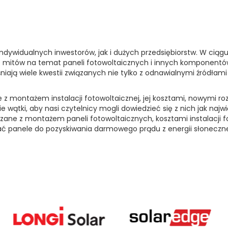
indywidualnych inwestorów, jak i dużych przedsiębiorstw. W ciąg
iele mitów na temat paneli fotowoltaicznych i innych komponen
aśniają wiele kwestii związanych nie tylko z odnawialnymi źródłam
 montażem instalacji fotowoltaicznej, jej kosztami, nowymi r
e wątki, aby nasi czytelnicy mogli dowiedzieć się z nich jak naj
ązane z montażem paneli fotowoltaicznych, kosztami instalacji f
wać panele do pozyskiwania darmowego prądu z energii słoneczn