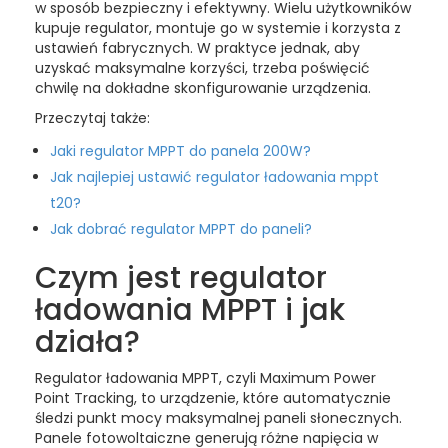
w sposób bezpieczny i efektywny. Wielu użytkowników
u
kupuje regulator, montuje go w systemie i korzysta z
ustawień fabrycznych. W praktyce jednak, aby
s
uzyskać maksymalne korzyści, trzeba poświęcić
chwilę na dokładne skonfigurowanie urządzenia.
t
Przeczytaj także:
a
Jaki regulator MPPT do panela 200W?
w
Jak najlepiej ustawić regulator ładowania mppt
i
t20?
Jak dobrać regulator MPPT do paneli?
ć
Czym jest regulator
r
ładowania MPPT i jak
e
działa?
g
u
Regulator ładowania MPPT, czyli Maximum Power
Point Tracking, to urządzenie, które automatycznie
l
śledzi punkt mocy maksymalnej paneli słonecznych.
Panele fotowoltaiczne generują różne napięcia w