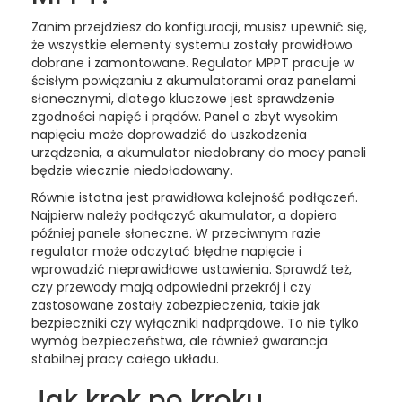
p
Zanim przejdziesz do konfiguracji, musisz upewnić się,
że wszystkie elementy systemu zostały prawidłowo
t
dobrane i zamontowane. Regulator MPPT pracuje w
ścisłym powiązaniu z akumulatorami oraz panelami
?
słonecznymi, dlatego kluczowe jest sprawdzenie
zgodności napięć i prądów. Panel o zbyt wysokim
napięciu może doprowadzić do uszkodzenia
urządzenia, a akumulator niedobrany do mocy paneli
będzie wiecznie niedoładowany.
Równie istotna jest prawidłowa kolejność podłączeń.
Najpierw należy podłączyć akumulator, a dopiero
później panele słoneczne. W przeciwnym razie
regulator może odczytać błędne napięcie i
wprowadzić nieprawidłowe ustawienia. Sprawdź też,
czy przewody mają odpowiedni przekrój i czy
zastosowane zostały zabezpieczenia, takie jak
bezpieczniki czy wyłączniki nadprądowe. To nie tylko
wymóg bezpieczeństwa, ale również gwarancja
stabilnej pracy całego układu.
Jak krok po kroku