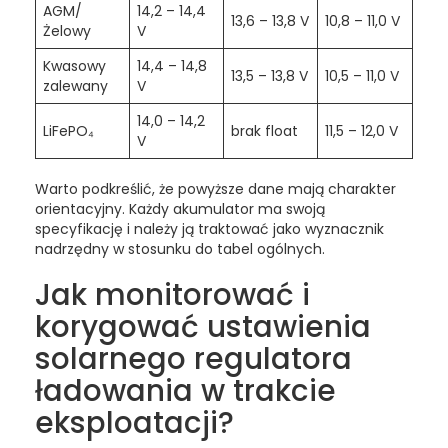
AGM/
14,2 – 14,4
13,6 – 13,8 V
10,8 – 11,0 V
Żelowy
V
Kwasowy
14,4 – 14,8
13,5 – 13,8 V
10,5 – 11,0 V
zalewany
V
14,0 – 14,2
LiFePO₄
brak float
11,5 – 12,0 V
V
Warto podkreślić, że powyższe dane mają charakter
orientacyjny. Każdy akumulator ma swoją
specyfikację i należy ją traktować jako wyznacznik
nadrzędny w stosunku do tabel ogólnych.
Jak monitorować i
korygować ustawienia
solarnego regulatora
ładowania w trakcie
eksploatacji?