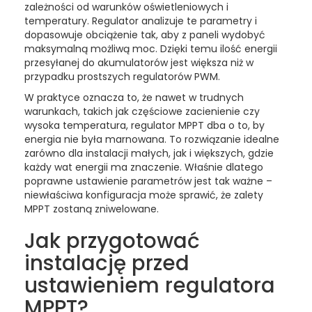
a
zależności od warunków oświetleniowych i
temperatury. Regulator analizuje te parametry i
t
dopasowuje obciążenie tak, aby z paneli wydobyć
maksymalną możliwą moc. Dzięki temu ilość energii
o
przesyłanej do akumulatorów jest większa niż w
r
przypadku prostszych regulatorów PWM.
W praktyce oznacza to, że nawet w trudnych
s
warunkach, takich jak częściowe zacienienie czy
wysoka temperatura, regulator MPPT dba o to, by
o
energia nie była marnowana. To rozwiązanie idealne
l
zarówno dla instalacji małych, jak i większych, gdzie
każdy wat energii ma znaczenie. Właśnie dlatego
a
poprawne ustawienie parametrów jest tak ważne –
niewłaściwa konfiguracja może sprawić, że zalety
r
MPPT zostaną zniwelowane.
n
Jak przygotować
y
instalację przed
m
ustawieniem regulatora
MPPT?
p