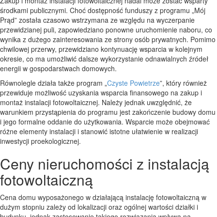
Zakup i montaż instalacji fotowoltaicznej nadal może zostać wsparty
środkami publicznymi. Choć dostępność funduszy z programu „Mój
Prąd” została czasowo wstrzymana ze względu na wyczerpanie
przewidzianej puli, zapowiedziano ponowne uruchomienie naboru, co
wynika z dużego zainteresowania ze strony osób prywatnych. Pomimo
chwilowej przerwy, przewidziano kontynuację wsparcia w kolejnym
okresie, co ma umożliwić dalsze wykorzystanie odnawialnych źródeł
energii w gospodarstwach domowych.
Równolegle działa także program „
Czyste Powietrze
”, który również
przewiduje możliwość uzyskania wsparcia finansowego na zakup i
montaż instalacji fotowoltaicznej. Należy jednak uwzględnić, że
warunkiem przystąpienia do programu jest zakończenie budowy domu
i jego formalne oddanie do użytkowania. Wsparcie może obejmować
różne elementy instalacji i stanowić istotne ułatwienie w realizacji
inwestycji proekologicznej.
Ceny nieruchomości z instalacją
fotowoltaiczną
Cena domu wyposażonego w działającą instalację fotowoltaiczną w
dużym stopniu zależy od lokalizacji oraz ogólnej wartości działki i
budynku, jednak zastosowanie takiego rozwiązania wpływa na