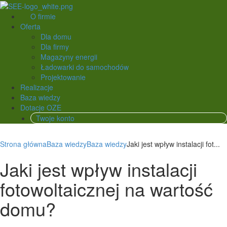
O firmie
Oferta
Dla domu
Dla firmy
Magazyny energii
Ładowarki do samochodów
Projektowanie
Realizacje
Baza wiedzy
Dotacje OZE
Twoje konto
Strona główna
Baza wiedzy
Baza wiedzy
Jaki jest wpływ instalacji fot...
Jaki jest wpływ instalacji
fotowoltaicznej na wartość
domu?