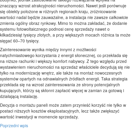
znaczący wzrost atrakcyjności nieruchomości. Nawet jeśli porównuje
się obiekty położone w różnych regionach kraju, zróżnicowanie
wartości nadal będzie zauważalne, a instalacja nie zawsze całkowicie
zmienia ogólny obraz rynkowy. Mimo to można zakładać, że dodanie
systemu fotowoltaicznego podnosi cenę sprzedaży nawet o
kilkadziesiąt tysięcy złotych, a przy większych mocach różnica ta może
sięgać 60–70 tysięcy.
Zainteresowanie wynika między innymi z możliwości
natychmiastowego korzystania z energii słonecznej, co przekłada się
na niższe rachunki i większy komfort nabywcy. Z tego względu przed
wystawieniem nieruchomości na sprzedaż właściciele decydują się nie
tylko na modernizację wnętrz, ale także na montaż nowoczesnych
systemów opartych na odnawialnych źródłach energii. Taka strategia
przekłada się na wzrost zainteresowania ze strony potencjalnych
kupujących, którzy są skłonni zapłacić więcej w zamian za gotową i
działającą instalację.
Decyzja o montażu paneli może zatem przynieść korzyść nie tylko w
postaci niższych kosztów eksploatacyjnych, lecz także zwiększyć
wartość inwestycji w momencie sprzedaży.
Poprzedni wpis