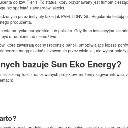
centa do tzw. Tier-1. To status, który przyznawany jest firmom ciesz
ogą nie spełniać standardów jakości.
zonych przez instytuty takie jak PVEL i DNV GL. Regularnie testują 
anego producenta.
enta na rynku europejskim lub polskim. Gdy firma instalacyjna zakończ
 być utrudnione lub niemożliwe.
, które zawierają oceny i recenzje paneli, umożliwiające lepsze porówn
słoneczne mogą działać niezawodnie przez wiele lat, ale wybór należy 
cznych bazuje Sun Eko Energy?
i niezliczoną ilość zrealizowanych projektów, możemy zagwarantować, ż
entach:
arto?
cznych, których produkty są dostępne na całym świecie, a ich europejsk