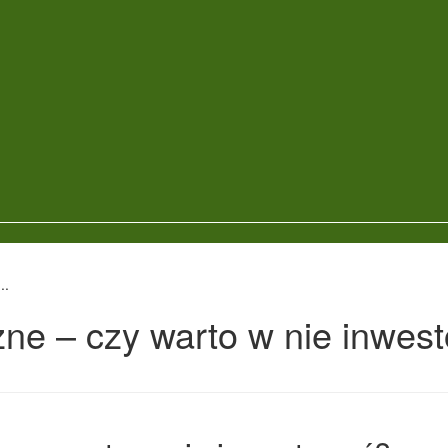
..
zne – czy warto w nie inwes