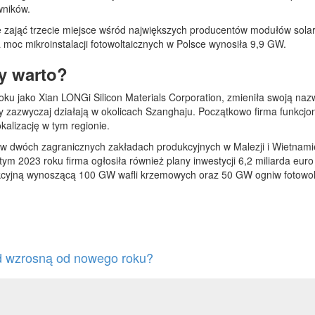
wników.
 zająć trzecie miejsce wśród największych producentów modułów solar
moc mikroinstalacji fotowoltaicznych w Polsce wynosiła 9,9 GW.
zy warto?
 jako Xian LONGi Silicon Materials Corporation, zmieniła swoją nazwę 
rzy zazwyczaj działają w okolicach Szanghaju. Początkowo firma funkc
okalizację w tym regionie.
 w dwóch zagranicznych zakładach produkcyjnych w Malezji i Wietnamie
ym 2023 roku firma ogłosiła również plany inwestycji 6,2 miliarda eur
ukcyjną wynoszącą 100 GW wafli krzemowych oraz 50 GW ogniw fotowolt
ąd wzrosną od nowego roku?