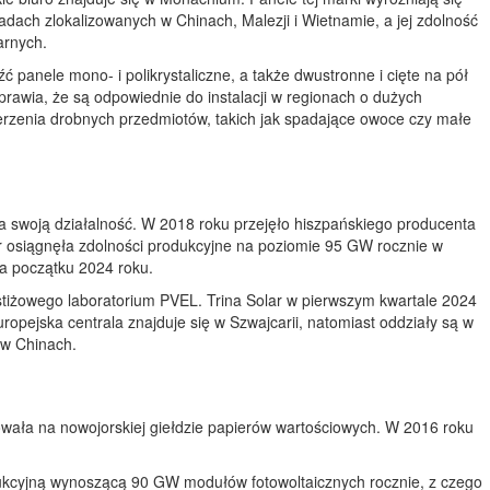
ach zlokalizowanych w Chinach, Malezji i Wietnamie, a jej zdolność
arnych.
 panele mono- i polikrystaliczne, a także dwustronne i cięte na pół
rawia, że są odpowiednie do instalacji w regionach o dużych
erzenia drobnych przedmiotów, takich jak spadające owoce czy małe
ja swoją działalność. W 2018 roku przejęło hiszpańskiego producenta
 osiągnęła zdolności produkcyjne na poziomie 95 GW rocznie w
na początku 2024 roku.
stiżowego laboratorium PVEL. Trina Solar w pierwszym kwartale 2024
europejska centrala znajduje się w Szwajcarii, natomiast oddziały są w
 w Chinach.
owała na nowojorskiej giełdzie papierów wartościowych. W 2016 roku
dukcyjną wynoszącą 90 GW modułów fotowoltaicznych rocznie, z czego