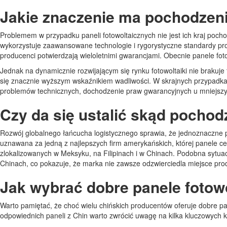
Jakie znaczenie ma pochodzeni
Problemem w przypadku paneli fotowoltaicznych nie jest ich kraj poc
wykorzystuje zaawansowane technologie i rygorystyczne standardy prod
producenci potwierdzają wieloletnimi gwarancjami. Obecnie panele foto
Jednak na dynamicznie rozwijającym się rynku fotowoltaiki nie braku
się znacznie wyższym wskaźnikiem wadliwości. W skrajnych przypadkac
problemów technicznych, dochodzenie praw gwarancyjnych u mniejszy
Czy da się ustalić skąd pochod
Rozwój globalnego łańcucha logistycznego sprawia, że jednoznaczne p
uznawana za jedną z najlepszych firm amerykańskich, której panele cec
zlokalizowanych w Meksyku, na Filipinach i w Chinach. Podobna sytua
Chinach, co pokazuje, że marka nie zawsze odzwierciedla miejsce prod
Jak wybrać dobre panele fotow
Warto pamiętać, że choć wielu chińskich producentów oferuje dobre pan
odpowiednich paneli z Chin warto zwrócić uwagę na kilka kluczowych k