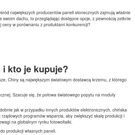
 wśród największych producentów paneli słonecznych zajmują właśnie
j na swoim dachu, to przeglądając dostępne opcje, z pewnością zetknie
ej ceny w porównaniu z produktami konkurencji?
i kto je kupuje?
rwsze, Chiny są największym światowym dostawcą krzemu, z którego
łonecznej. Szacuje się, że połowa światowego popytu na moduły
dobnie jak w przypadku innych produktów elektronicznych, chińska
z rządowych programów wsparcia, aby zwiększyć skalę produkcji i
ewagi na globalnym rynku fotowoltaiki.
 do produkcji własnych paneli.