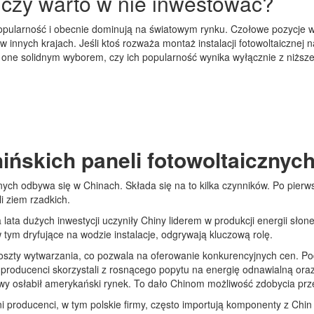
 czy warto w nie inwestować?
 popularność i obecnie dominują na światowym rynku. Czołowe pozycje
 w innych krajach. Jeśli ktoś rozważa montaż instalacji fotowoltaiczne
ą one solidnym wyborem, czy ich popularność wynika wyłącznie z niższ
ńskich paneli fotowoltaicznych 
znych odbywa się w Chinach. Składa się na to kilka czynników. Po pie
li ziem rzadkich.
 a lata dużych inwestycji uczyniły Chiny liderem w produkcji energii s
 tym dryfujące na wodzie instalacje, odgrywają kluczową rolę.
koszty wytwarzania, co pozwala na oferowanie konkurencyjnych cen. Po
 producenci skorzystali z rosnącego popytu na energię odnawialną ora
sowy osłabił amerykański rynek. To dało Chinom możliwość zdobycia prz
ni producenci, w tym polskie firmy, często importują komponenty z Chin