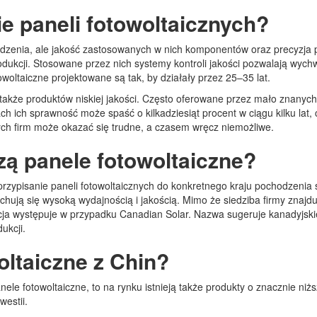
e paneli fotowoltaicznych?
hodzenia, ale jakość zastosowanych w nich komponentów oraz precyzja
ukcji. Stosowane przez nich systemy kontroli jakości pozwalają wychw
woltaiczne projektowane są tak, by działały przez 25–35 lat.
je także produktów niskiej jakości. Często oferowane przez mało zna
h ich sprawność może spaść o kilkadziesiąt procent w ciągu kilku lat
ch firm może okazać się trudne, a czasem wręcz niemożliwe.
zą panele fotowoltaiczne?
rzypisanie paneli fotowoltaicznych do konkretnego kraju pochodzenia 
hują się wysoką wydajnością i jakością. Mimo że siedziba firmy znajduj
cja występuje w przypadku Canadian Solar. Nazwa sugeruje kanadyjski
ukcji.
oltaiczne z Chin?
ele fotowoltaiczne, to na rynku istnieją także produkty o znacznie niż
westii.