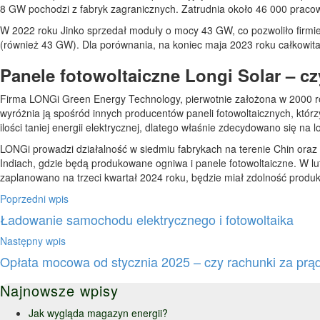
8 GW pochodzi z fabryk zagranicznych. Zatrudnia około 46 000 praco
W 2022 roku Jinko sprzedał moduły o mocy 43 GW, co pozwoliło firmie
(również 43 GW). Dla porównania, na koniec maja 2023 roku całkowita 
Panele fotowoltaiczne Longi Solar – c
Firma LONGi Green Energy Technology, pierwotnie założona w 2000 roku
wyróżnia ją spośród innych producentów paneli fotowoltaicznych, któ
ilości taniej energii elektrycznej, dlatego właśnie zdecydowano się na l
LONGi prowadzi działalność w siedmiu fabrykach na terenie Chin oraz
Indiach, gdzie będą produkowane ogniwa i panele fotowoltaiczne. W lut
zaplanowano na trzeci kwartał 2024 roku, będzie miał zdolność prod
Poprzedni wpis
Ładowanie samochodu elektrycznego i fotowoltaika
Następny wpis
Opłata mocowa od stycznia 2025 – czy rachunki za pr
Najnowsze wpisy
Jak wygląda magazyn energii?