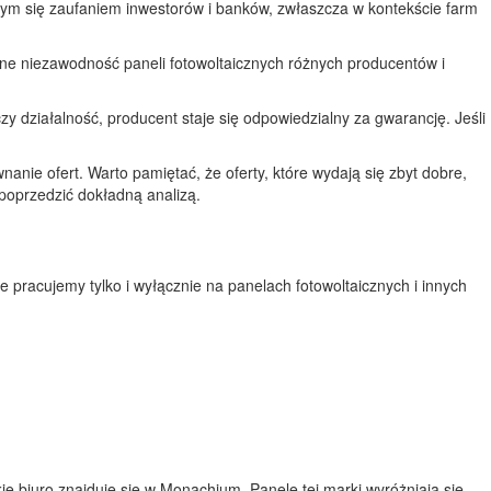
ącym się zaufaniem inwestorów i banków, zwłaszcza w kontekście farm
one niezawodność paneli fotowoltaicznych różnych producentów i
y działalność, producent staje się odpowiedzialny za gwarancję. Jeśli
anie ofert. Warto pamiętać, że oferty, które wydają się zbyt dobre,
poprzedzić dokładną analizą.
e pracujemy tylko i wyłącznie na panelach fotowoltaicznych i innych
ie biuro znajduje się w Monachium. Panele tej marki wyróżniają się