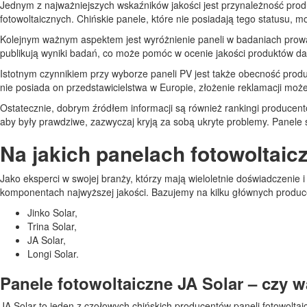
Jednym z najważniejszych wskaźników jakości jest przynależność produ
fotowoltaicznych. Chińskie panele, które nie posiadają tego statusu, m
Kolejnym ważnym aspektem jest wyróżnienie paneli w badaniach prowad
publikują wyniki badań, co może pomóc w ocenie jakości produktów d
Istotnym czynnikiem przy wyborze paneli PV jest także obecność produc
nie posiada on przedstawicielstwa w Europie, złożenie reklamacji może
Ostatecznie, dobrym źródłem informacji są również rankingi producentów
aby były prawdziwe, zazwyczaj kryją za sobą ukryte problemy. Panele 
Na jakich panelach fotowoltai
Jako eksperci w swojej branży, którzy mają wieloletnie doświadczenie 
komponentach najwyższej jakości. Bazujemy na kilku głównych produc
Jinko Solar,
Trina Solar,
JA Solar,
Longi Solar.
Panele fotowoltaiczne JA Solar – czy w
JA Solar to jeden z czołowych chińskich producentów paneli fotowoltai