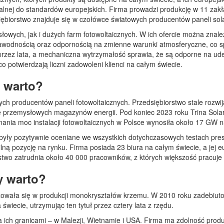
nej do standardów europejskich. Firma prowadzi produkcję w 11 zakład
ębiorstwo znajduje się w czołówce światowych producentów paneli sol
owych, jak i dużych farm fotowoltaicznych. W ich ofercie można znaleźć
zawodnością oraz odpornością na zmienne warunki atmosferyczne, co sp
przez lata, a mechaniczna wytrzymałość sprawia, że są odporne na ud
o potwierdzają liczni zadowoleni klienci na całym świecie.
y warto?
ych producentów paneli fotowoltaicznych. Przedsiębiorstwo stale rozwi
 przemysłowych magazynów energii. Pod koniec 2023 roku Trina Solar
wnania moc instalacji fotowoltaicznych w Polsce wynosiła około 17 GW 
e były pozytywnie oceniane we wszystkich dotychczasowych testach pre
abilną pozycję na rynku. Firma posiada 23 biura na całym świecie, a jej 
orstwo zatrudnia około 40 000 pracowników, z których większość pracuje
y warto?
izowała się w produkcji monokryształów krzemu. W 2010 roku zadebiut
iecie, utrzymując ten tytuł przez cztery lata z rzędu.
a ich granicami – w Malezji, Wietnamie i USA. Firma ma zdolność pro