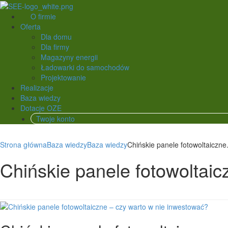
O firmie
Oferta
Dla domu
Dla firmy
Magazyny energii
Ładowarki do samochodów
Projektowanie
Realizacje
Baza wiedzy
Dotacje OZE
Twoje konto
Strona główna
Baza wiedzy
Baza wiedzy
Chińskie panele fotowoltaiczne.
Chińskie panele fotowoltaic