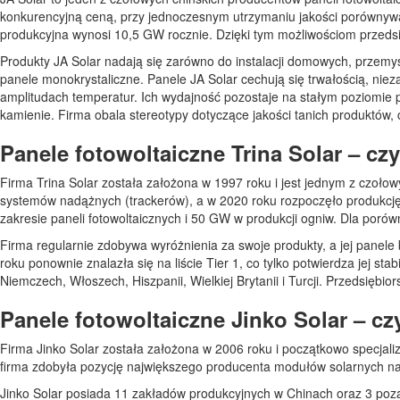
konkurencyjną ceną, przy jednoczesnym utrzymaniu jakości porównywal
produkcyjna wynosi 10,5 GW rocznie. Dzięki tym możliwościom przedsi
Produkty JA Solar nadają się zarówno do instalacji domowych, przemysł
panele monokrystaliczne. Panele JA Solar cechują się trwałością, nie
amplitudach temperatur. Ich wydajność pozostaje na stałym poziomie 
kamienie. Firma obala stereotypy dotyczące jakości tanich produktów, c
Panele fotowoltaiczne Trina Solar – cz
Firma Trina Solar została założona w 1997 roku i jest jednym z czołow
systemów nadążnych (trackerów), a w 2020 roku rozpoczęło produkcję
zakresie paneli fotowoltaicznych i 50 GW w produkcji ogniw. Dla poró
Firma regularnie zdobywa wyróżnienia za swoje produkty, a jej panel
roku ponownie znalazła się na liście Tier 1, co tylko potwierdza jej st
Niemczech, Włoszech, Hiszpanii, Wielkiej Brytanii i Turcji. Przedsiębi
Panele fotowoltaiczne Jinko Solar – cz
Firma Jinko Solar została założona w 2006 roku i początkowo specjal
firma zdobyła pozycję największego producenta modułów solarnych na św
Jinko Solar posiada 11 zakładów produkcyjnych w Chinach oraz 3 poz