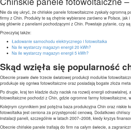
Chińskie panele fotowoltaiczne –
Nie da się ukryć, że chińskie panele fotowoltaiczne zyskały ogromną
firmy z Chin. Produkty te są chętnie wybierane zarówno w Polsce, jak i
się głównie z panelami pochodzącymi z Chin. Powstaje pytanie, czy s
Przeczytaj także:
Ładowanie samochodu elektrycznego i fotowoltaika
Na ile wystarczy magazyn energii 20 kWh?
Na ile wystarczy magazyn energii 5 kWh?
Skąd wzięła się popularność chi
Obecnie prawie dwie trzecie światowej produkcji modułów fotowoltaic
produkuje się ogniwa fotowoltaiczne oraz posiadają bogate złoża meta
Po drugie, kraj ten kładzie duży nacisk na rozwój energii odnawialnej,
fotowoltaiczne pochodzi z Chin, gdzie ogromne farmy fotowoltaiczne, w
Kolejnym czynnikiem jest potężna baza produkcyjna Chin oraz niskie 
fotowoltaika jest ceniona za przystępność cenową. Dodatkowo chińscy
instalacji paneli, szczególnie w latach 2007–2008, kiedy kryzys finan
Obecnie chińskie panele trafiają do firm na całym świecie, a zagranicz