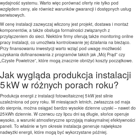
wydajność systemu. Warto więc porównać oferty nie tylko pod
względem ceny, ale również warunków gwarancji i dostępnych usług
serwisowych.
W cenę instalacji zazwyczaj wliczony jest projekt, dostawa i montaż
komponentów, a także obsługa formalności związanych z
przyłączeniem do sieci. Niektóre firmy oferują także monitoring online
pracy instalacji, co umożliwia kontrolowanie jej działania na bieżąco.
Przy finansowaniu inwestycji warto wziąć pod uwagę możliwość
uzyskania dofinansowania z programów takich jak „Mój Prąd” czy
„Czyste Powietrze”, które mogą znacznie obniżyć koszty początkowe.
Jak wygląda produkcja instalacji
5 kW w różnych porach roku?
Produkcja energii z instalacji fotowoltaicznej 5 kW jest silnie
uzależniona od pory roku. W miesiącach letnich, zwłaszcza od maja
do sierpnia, można osiągać bardzo wysokie dzienne uzyski – nawet do
25 kWh dziennie. W czerwcu czy lipcu dni są długie, słońce operuje
wysoko, a warunki atmosferyczne sprzyjają maksymalnej efektywności
paneli. To właśnie w tym okresie instalacja generuje największe
nadwyżki energii, które mogą być wykorzystane później.