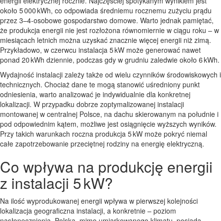
energii elektrycznej rocznie. Najczęściej spotykanym wynikiem jest
około 5 000 kWh, co odpowiada średniemu rocznemu zużyciu prądu
przez 3–4-osobowe gospodarstwo domowe. Warto jednak pamiętać,
że produkcja energii nie jest rozłożona równomiernie w ciągu roku – w
miesiącach letnich można uzyskać znacznie więcej energii niż zimą.
Przykładowo, w czerwcu instalacja 5 kW może generować nawet
ponad 20 kWh dziennie, podczas gdy w grudniu zaledwie około 6 kWh.
Wydajność instalacji zależy także od wielu czynników środowiskowych i
technicznych. Chociaż dane te mogą stanowić uśredniony punkt
odniesienia, warto analizować je indywidualnie dla konkretnej
lokalizacji. W przypadku dobrze zoptymalizowanej instalacji
montowanej w centralnej Polsce, na dachu skierowanym na południe i
pod odpowiednim kątem, możliwe jest osiągnięcie wyższych wyników.
Przy takich warunkach roczna produkcja 5 kW może pokryć niemal
całe zapotrzebowanie przeciętnej rodziny na energię elektryczną.
Co wpływa na produkcję energii
z instalacji 5 kW?
Na ilość wyprodukowanej energii wpływa w pierwszej kolejności
lokalizacja geograficzna instalacji, a konkretnie – poziom
nasłonecznienia. Polska, mimo umiarkowanego klimatu, posiada