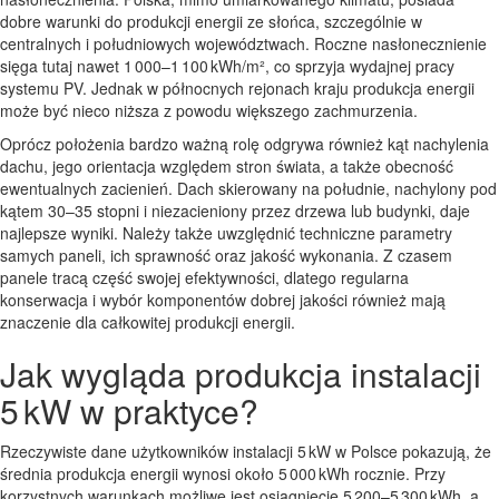
dobre warunki do produkcji energii ze słońca, szczególnie w
centralnych i południowych województwach. Roczne nasłonecznienie
sięga tutaj nawet 1 000–1 100 kWh/m², co sprzyja wydajnej pracy
systemu PV. Jednak w północnych rejonach kraju produkcja energii
może być nieco niższa z powodu większego zachmurzenia.
Oprócz położenia bardzo ważną rolę odgrywa również kąt nachylenia
dachu, jego orientacja względem stron świata, a także obecność
ewentualnych zacienień. Dach skierowany na południe, nachylony pod
kątem 30–35 stopni i niezacieniony przez drzewa lub budynki, daje
najlepsze wyniki. Należy także uwzględnić techniczne parametry
samych paneli, ich sprawność oraz jakość wykonania. Z czasem
panele tracą część swojej efektywności, dlatego regularna
konserwacja i wybór komponentów dobrej jakości również mają
znaczenie dla całkowitej produkcji energii.
Jak wygląda produkcja instalacji
5 kW w praktyce?
Rzeczywiste dane użytkowników instalacji 5 kW w Polsce pokazują, że
średnia produkcja energii wynosi około 5 000 kWh rocznie. Przy
korzystnych warunkach możliwe jest osiągnięcie 5 200–5 300 kWh, a