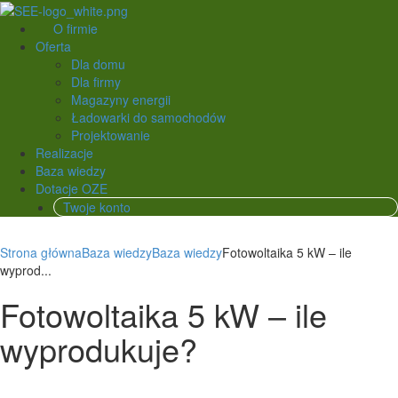
O firmie
Oferta
Dla domu
Dla firmy
Magazyny energii
Ładowarki do samochodów
Projektowanie
Realizacje
Baza wiedzy
Dotacje OZE
Twoje konto
Strona główna
Baza wiedzy
Baza wiedzy
Fotowoltaika 5 kW – ile
wyprod...
Fotowoltaika 5 kW – ile
wyprodukuje?