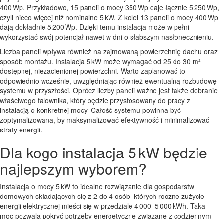
400 Wp. Przykładowo, 15 paneli o mocy 350 Wp daje łącznie 5 250 Wp,
czyli nieco więcej niż nominalne 5 kW. Z kolei 13 paneli o mocy 400 Wp
dają dokładnie 5 200 Wp. Dzięki temu instalacja może w pełni
wykorzystać swój potencjał nawet w dni o słabszym nasłonecznieniu.
Liczba paneli wpływa również na zajmowaną powierzchnię dachu oraz
sposób montażu. Instalacja 5 kW może wymagać od 25 do 30 m²
dostępnej, niezacienionej powierzchni. Warto zaplanować to
odpowiednio wcześnie, uwzględniając również ewentualną rozbudowę
systemu w przyszłości. Oprócz liczby paneli ważne jest także dobranie
właściwego falownika, który będzie przystosowany do pracy z
instalacją o konkretnej mocy. Całość systemu powinna być
zoptymalizowana, by maksymalizować efektywność i minimalizować
straty energii.
Dla kogo instalacja 5 kW będzie
najlepszym wyborem?
Instalacja o mocy 5 kW to idealne rozwiązanie dla gospodarstw
domowych składających się z 2 do 4 osób, których roczne zużycie
energii elektrycznej mieści się w przedziale 4 000–5 000 kWh. Taka
moc pozwala pokryć potrzeby energetyczne związane z codziennym