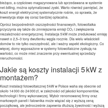
bieżąco, a częściowo magazynowana lub sprzedawana w systemie
net-billing, można optymalizować zyski. Warto również pamiętać, że
koszt energii elektrycznej systematycznie rośnie, co sprawia, że
inwestycja staje się coraz bardziej opłacalna.
Oprócz bezpośrednich oszczędności finansowych, fotowoltaika
przyczynia się także do zmniejszenia emisji CO₂ i zwiększenia
niezależności energetycznej. Instalacja 5 kW może zredukować emisję
nawet o 2,5–3 tony dwutlenku węgla rocznie. Dla wielu właścicieli
domów to nie tylko oszczędność, ale i ważny aspekt ekologiczny. Co
więcej, domy wyposażone w systemy fotowoltaiczne zyskują na
wartości, co może mieć znaczenie przy ewentualnej sprzedaży
nieruchomości.
Jakie są koszty instalacji 5 kW z
montażem?
Koszt instalacji fotowoltaicznej 5 kW w Polsce waha się obecnie od
około 14 000 do 24 000 zł, w zależności od jakości komponentów,
technologii i firmy wykonawczej. Wybór renomowanej firmy oraz
markowych paneli i falownika może wiązać się z wyższą ceną
początkową, ale jednocześnie zapewnia dłuższą żywotność i wyższą