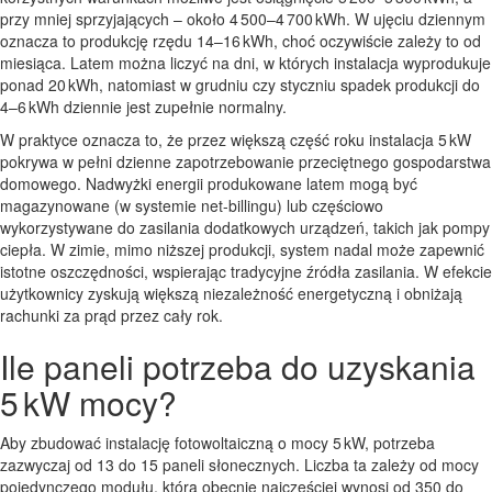
przy mniej sprzyjających – około 4 500–4 700 kWh. W ujęciu dziennym
oznacza to produkcję rzędu 14–16 kWh, choć oczywiście zależy to od
miesiąca. Latem można liczyć na dni, w których instalacja wyprodukuje
ponad 20 kWh, natomiast w grudniu czy styczniu spadek produkcji do
4–6 kWh dziennie jest zupełnie normalny.
W praktyce oznacza to, że przez większą część roku instalacja 5 kW
pokrywa w pełni dzienne zapotrzebowanie przeciętnego gospodarstwa
domowego. Nadwyżki energii produkowane latem mogą być
magazynowane (w systemie net-billingu) lub częściowo
wykorzystywane do zasilania dodatkowych urządzeń, takich jak pompy
ciepła. W zimie, mimo niższej produkcji, system nadal może zapewnić
istotne oszczędności, wspierając tradycyjne źródła zasilania. W efekcie
użytkownicy zyskują większą niezależność energetyczną i obniżają
rachunki za prąd przez cały rok.
Ile paneli potrzeba do uzyskania
5 kW mocy?
Aby zbudować instalację fotowoltaiczną o mocy 5 kW, potrzeba
zazwyczaj od 13 do 15 paneli słonecznych. Liczba ta zależy od mocy
pojedynczego modułu, która obecnie najczęściej wynosi od 350 do