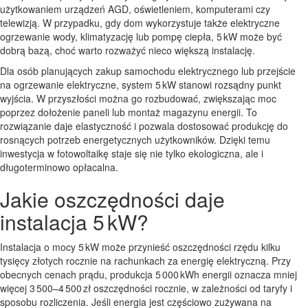
użytkowaniem urządzeń AGD, oświetleniem, komputerami czy
telewizją. W przypadku, gdy dom wykorzystuje także elektryczne
ogrzewanie wody, klimatyzację lub pompę ciepła, 5 kW może być
dobrą bazą, choć warto rozważyć nieco większą instalację.
Dla osób planujących zakup samochodu elektrycznego lub przejście
na ogrzewanie elektryczne, system 5 kW stanowi rozsądny punkt
wyjścia. W przyszłości można go rozbudować, zwiększając moc
poprzez dołożenie paneli lub montaż magazynu energii. To
rozwiązanie daje elastyczność i pozwala dostosować produkcję do
rosnących potrzeb energetycznych użytkowników. Dzięki temu
inwestycja w fotowoltaikę staje się nie tylko ekologiczna, ale i
długoterminowo opłacalna.
Jakie oszczędności daje
instalacja 5 kW?
Instalacja o mocy 5 kW może przynieść oszczędności rzędu kilku
tysięcy złotych rocznie na rachunkach za energię elektryczną. Przy
obecnych cenach prądu, produkcja 5 000 kWh energii oznacza mniej
więcej 3 500–4 500 zł oszczędności rocznie, w zależności od taryfy i
sposobu rozliczenia. Jeśli energia jest częściowo zużywana na