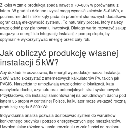
Z kolei w zimie produkcja spada nawet o 70–80% w porównaniu z
latem. W grudniu dzienne uzyski mogą wynosić zaledwie 5–6 kWh, a
pochmurne dni i niskie kąty padania promieni słonecznych dodatkowo
ograniczają efektywność systemu. To naturalny proces, który należy
uwzględnić przy planowaniu inwestycji. Dlatego warto rozważyć zakup
magazynu energii lub integrację instalacji z pompą ciepła, by
optymalnie wykorzystywać energię przez cały rok.
Jak obliczyć produkcję własnej
instalacji 5 kW?
Aby dokładnie oszacować, ile energii wyprodukuje nasza instalacja
5 kW, warto skorzystać z internetowych kalkulatorów PV, takich jak
PVGIS. Narzędzia te umożliwiają uwzględnienie lokalizacji, kąta
nachylenia dachu, azymutu oraz potencjalnych strat systemowych.
Przykładowo, dla instalacji zamontowanej na południowym dachu pod
kątem 35 stopni w centralnej Polsce, kalkulator może wskazać roczną
produkcję rzędu 5 200 kWh.
Indywidualna analiza pozwala dostosować system do warunków
konkretnego budynku i potrzeb energetycznych jego mieszkańców.
Uwzględniając różnice w nasłonecznieniu w zależności od regionu