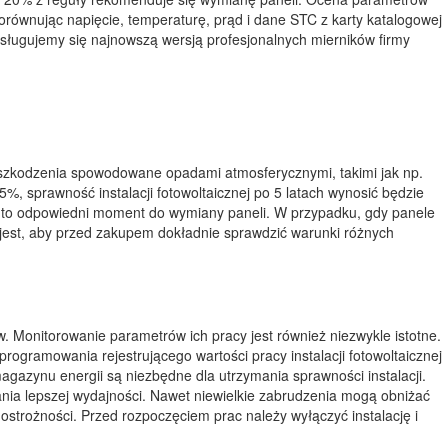
równując napięcie, temperaturę, prąd i dane STC z karty katalogowej
sługujemy się najnowszą wersją profesjonalnych mierników firmy
 uszkodzenia spowodowane opadami atmosferycznymi, takimi jak np.
%, sprawność instalacji fotowoltaicznej po 5 latach wynosić będzie
 to odpowiedni moment do wymiany paneli. W przypadku, gdy panele
 jest, aby przed zakupem dokładnie sprawdzić warunki różnych
. Monitorowanie parametrów ich pracy jest również niezwykle istotne.
ogramowania rejestrującego wartości pracy instalacji fotowoltaicznej
gazynu energii są niezbędne dla utrzymania sprawności instalacji.
ania lepszej wydajności. Nawet niewielkie zabrudzenia mogą obniżać
strożności. Przed rozpoczęciem prac należy wyłączyć instalację i