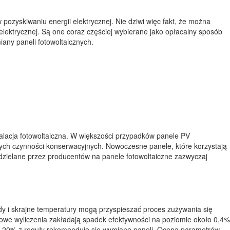
pozyskiwaniu energii elektrycznej. Nie dziwi więc fakt, że można
ektrycznej. Są one coraz częściej wybierane jako opłacalny sposób
any paneli fotowoltaicznych.
talacja fotowoltaiczna. W większości przypadków panele PV
wych czynności konserwacyjnych. Nowoczesne panele, które korzystają
dzielane przez producentów na panele fotowoltaiczne zazwyczaj
dy i skrajne temperatury mogą przyspieszać proces zużywania się
owe wyliczenia zakładają spadek efektywności na poziomie około 0,4%
ad 20% z reguły rekomenduje się wymianę paneli. Ocena parametrów