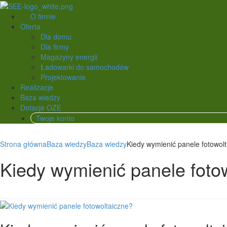
O firmie
Oferta
Dla domu
Dla firmy
Magazyny energii
Ładowarki do samochodów
Projektowanie
Realizacje
Baza wiedzy
Dotacje OZE
Twoje konto
Strona główna
Baza wiedzy
Baza wiedzy
Kiedy wymienić panele fotowolt.
Kiedy wymienić panele foto