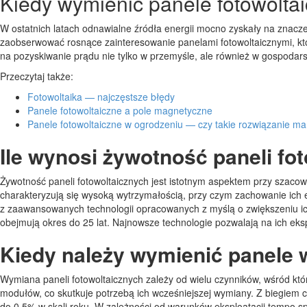
Kiedy wymienić panele fotowolta
W ostatnich latach odnawialne źródła energii mocno zyskały na znacze
zaobserwować rosnące zainteresowanie panelami fotowoltaicznymi, któ
na pozyskiwanie prądu nie tylko w przemyśle, ale również w gospodar
Przeczytaj także:
Fotowoltaika — najczęstsze błędy
Panele fotowoltaiczne a pole magnetyczne
Panele fotowoltaiczne w ogrodzeniu — czy takie rozwiązanie m
Ile wynosi żywotność paneli fo
Żywotność paneli fotowoltaicznych jest istotnym aspektem przy szacow
charakteryzują się wysoką wytrzymałością, przy czym zachowanie ich
z zaawansowanych technologii opracowanych z myślą o zwiększeniu ic
obejmują okres do 25 lat. Najnowsze technologie pozwalają na ich eks
Kiedy należy wymienić panele w 
Wymiana paneli fotowoltaicznych zależy od wielu czynników, wśród kt
modułów, co skutkuje potrzebą ich wcześniejszej wymiany. Z biegiem
do 0,5% w skali roku. W zależności od warunków eksploatacji tempo