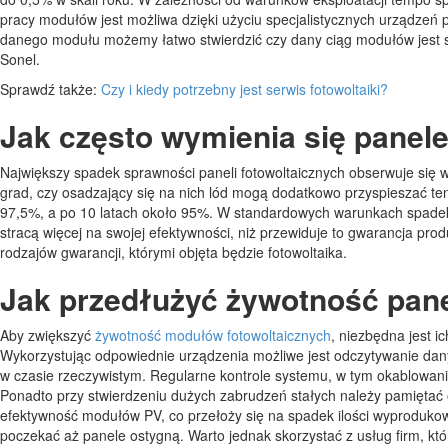
pracy modułów jest możliwa dzięki użyciu specjalistycznych urządzeń
danego modułu możemy łatwo stwierdzić czy dany ciąg modułów jest sp
Sonel.
Sprawdź także:
Czy i kiedy potrzebny jest serwis fotowoltaiki?
Jak często wymienia się panel
Największy spadek sprawności paneli fotowoltaicznych obserwuje się
grad, czy osadzający się na nich lód mogą dodatkowo przyspieszać ten 
97,5%, a po 10 latach około 95%. W standardowych warunkach spadek
stracą więcej na swojej efektywności, niż przewiduje to gwarancja p
rodzajów gwarancji, którymi objęta będzie fotowoltaika.
Jak przedłużyć żywotność pane
Aby zwiększyć
żywotność modułów fotowoltaicznych
, niezbędna jest 
Wykorzystując odpowiednie urządzenia możliwe jest odczytywanie danyc
w czasie rzeczywistym. Regularne kontrole systemu, w tym okablowani
Ponadto przy stwierdzeniu dużych zabrudzeń stałych należy pamiętać o
efektywność modułów PV, co przełoży się na spadek ilości wyprodukow
poczekać aż panele ostygną. Warto jednak skorzystać z usług firm, któr