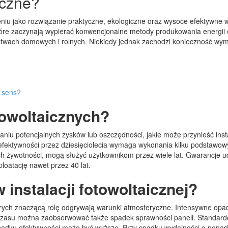
iczne?
niu jako rozwiązanie praktyczne, ekologiczne oraz wysoce efektywne w 
re zaczynają wypierać konwencjonalne metody produkowania energii el
stwach domowych i rolnych. Niekiedy jednak zachodzi konieczność wymi
a sens?
towoltaicznych?
aniu potencjalnych zysków lub oszczędności, jakie może przynieść ins
 efektywności przez dziesięciolecia wymaga wykonania kilku podstawo
h żywotności, mogą służyć użytkownikom przez wiele lat. Gwarancje u
ploatację nawet przez 40 lat.
instalacji fotowoltaicznej?
órych znaczącą rolę odgrywają warunki atmosferyczne. Intensywne opa
 czasu można zaobserwować także spadek sprawności paneli. Standard
 spadku efektywności może być wyższe. Przy spadku wydajności o pon