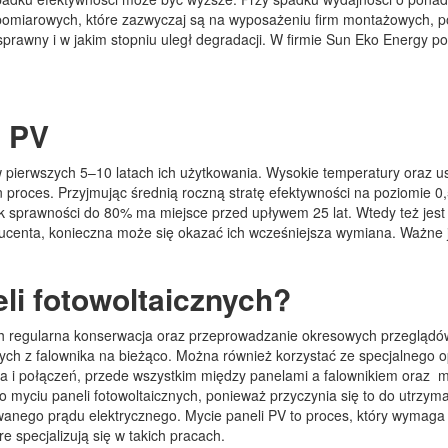
 pomiarowych, które zazwyczaj są na wyposażeniu firm montażowych, po
rawny i w jakim stopniu uległ degradacji. W firmie Sun Eko Energy po
e PV
 w pierwszych 5–10 latach ich użytkowania. Wysokie temperatury oraz
proces. Przyjmując średnią roczną stratę efektywności na poziomie 0,5
 sprawności do 80% ma miejsce przed upływem 25 lat. Wtedy też jest
roducenta, konieczna może się okazać ich wcześniejsza wymiana. Ważne
li fotowoltaicznych?
ich regularna konserwacja oraz przeprowadzanie okresowych przeglądów
h z falownika na bieżąco. Można również korzystać ze specjalnego opr
a i połączeń, przede wszystkim między panelami a falownikiem oraz ma
 myciu paneli fotowoltaicznych, ponieważ przyczynia się to do utrzym
anego prądu elektrycznego. Mycie paneli PV to proces, który wymaga o
e specjalizują się w takich pracach.