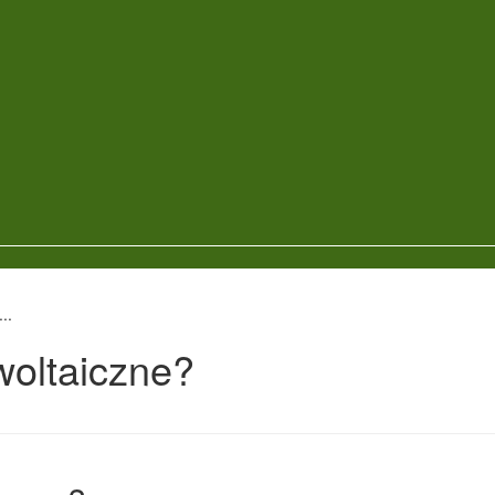
..
woltaiczne?