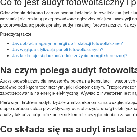
Co to jest audyt fotowoltaiczny i 
Odpowiednio dobrana i zamontowana instalacja fotowoltaiczna jest klu
wcześniej nie zostaną przeprowadzone oględziny miejsca inwestycji 
przeprowadza się profesjonalny audyt instalacji fotowoltaicznej. Na cz
Przeczytaj także:
Jak dobrać magazyn energii do instalacji fotowoltaicznej?
Jak wygląda utylizacja paneli fotowoltaicznych?
Jak kształtuje się bezpośrednie zużycie energii słonecznej?
Na czym polega audyt fotowolt
Audyt fotowoltaiczny dla inwestorów polega na konsultacji i wstępnyc
zarówno pod kątem technicznym, jak i ekonomicznym. Przeprowadzenie
zapotrzebowania na energię elektryczną. Wywiad z inwestorem jest na
Pierwszym krokiem audytu będzie analiza ekonomiczna uwzględniająca ra
etapie doradca ustala przewidywany wzrost zużycia energii elektrycz
analizy faktur za prąd oraz potrzeb klienta i z uwzględnieniem zasad ro
Co składa się na audyt instalac