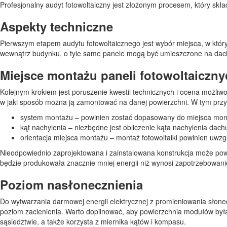
Profesjonalny audyt fotowoltaiczny jest złożonym procesem, który skł
Aspekty techniczne
Pierwszym etapem audytu fotowoltaicznego jest wybór miejsca, w który
wewnątrz budynku, o tyle same panele mogą być umieszczone na dachu l
Miejsce montażu paneli fotowoltaiczny
Kolejnym krokiem jest poruszenie kwestii technicznych i ocena możliwo
w jaki sposób można ją zamontować na danej powierzchni. W tym przyp
system montażu – powinien zostać dopasowany do miejsca mon
kąt nachylenia – niezbędne jest obliczenie kąta nachylenia dachu
orientacja miejsca montażu – montaż fotowoltaiki powinien uwzg
Nieodpowiednio zaprojektowana i zainstalowana konstrukcja może powod
będzie produkowała znacznie mniej energii niż wynosi zapotrzebow
Poziom nasłonecznienia
Do wytwarzania darmowej energii elektrycznej z promieniowania słone
poziom zacienienia. Warto dopilnować, aby powierzchnia modułów była 
sąsiedztwie, a także korzysta z miernika kątów i kompasu.