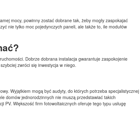
ą samej mocy, powinny zostać dobrane tak, żeby mogły zaspokajać
ć nie tylko moc pojedynczych paneli, ale także to, ile modułów
onać?
eruchomości. Dobrze dobrana instalacja gwarantuje zaspokojenie
szybciej zwróci się inwestycja w niego.
erowy. Wyjątkiem mogą być audyty, do których potrzeba specjalistycznej
ele domów jednorodzinnych nie muszą przedstawiać takich
cji PV. Większość firm fotowoltaicznych oferuje tego typu usługę