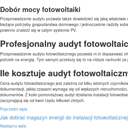
Dobór mocy fotowoltaiki
Przeprowadzenie audytu pozwala także dowiedzieć się jaką właściwie d
bieżące potrzeby gospodarstwa domowego i jednocześnie radziły sobie 
powinno znaleźć się w całym systemie PV.
Profesjonalny audyt fotowolta
Przeprowadzenie audytu fotowoltaicznego pozwala m.in dopasować ofer
potrzeb na energię. Tym samym przełoży się to na niższe rachunki za 
Ile kosztuje audyt fotowoltaicz
Cena audytu fotowoltaicznego jest zależna od kilku istotnych czynnikó
dokumentacji, jakiej czasami wymaga się od większych nieruchomości
dokumentów. Z kolei pomontażowy audyt działania instalacji fotowoltaic
zaczynającą się od kwot rzędu kilkuset złotych.
Poprzedni wpis
Jak dobrać magazyn energii do instalacji fotowoltaiczne
Następny wpis