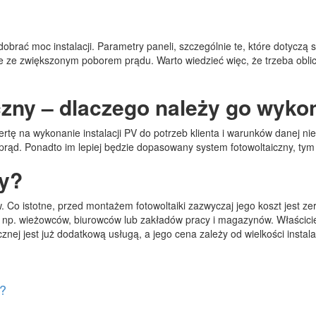
obrać moc instalacji. Parametry paneli, szczególnie te, które dotycz
ze zwiększonym poborem prądu. Warto wiedzieć więc, że trzeba obliczy
iczny – dlaczego należy go wyk
tę na wykonanie instalacji PV do potrzeb klienta i warunków danej ni
prąd. Ponadto im lepiej będzie dopasowany system fotowoltaiczny, tym 
ny?
w. Co istotne, przed montażem fotowoltaiki zazwyczaj jego koszt jest z
, np. wieżowców, biurowców lub zakładów pracy i magazynów. Właścici
znej jest już dodatkową usługą, a jego cena zależy od wielkości instala
j?