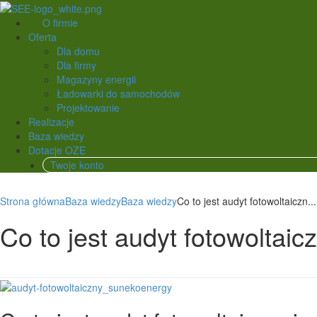
O firmie
Oferta
Dla domu
Dla firmy
Magazyny energii
Ładowarki do samochodów
Projektowanie
Realizacje
Baza wiedzy
Dotacje OZE
Twoje konto
Strona główna
Baza wiedzy
Baza wiedzy
Co to jest audyt fotowoltaiczn...
Co to jest audyt fotowoltaic