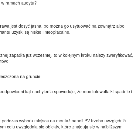
ię w ramach audytu?
sprawa jest dosyć jasna, bo można go usytuować na zewnątrz albo
antu uzyski są niskie i nieopłacalne.
cznej zapadła już wcześniej, to w kolejnym kroku należy zweryfikować,
ntów:
mieszczona na gruncie,
eodpowiedni kąt nachylenia spowoduje, że moc fotowoltaiki spadnie i
ż podczas wyboru miejsca na montaż paneli PV trzeba uwzględnić
 celu uwzględnia się obiekty, które znajdują się w najbliższym