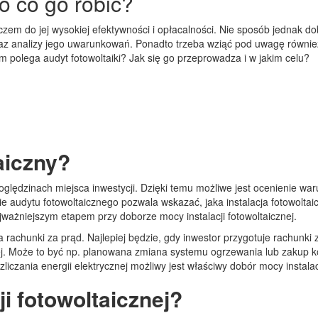
po co go robić?
czem do jej wysokiej efektywności i opłacalności. Nie sposób jednak d
oraz analizy jego uwarunkowań. Ponadto trzeba wziąć pod uwagę równi
ym polega audyt fotowoltaiki? Jak się go przeprowadza i w jakim celu?
aiczny?
h oględzinach miejsca inwestycji. Dzięki temu możliwe jest ocenienie 
 audytu fotowoltaicznego pozwala wskazać, jaka instalacja fotowolt
jważniejszym etapem przy doborze mocy instalacji fotowoltaicznej.
chunki za prąd. Najlepiej będzie, gdy inwestor przygotuje rachunki z 
nej. Może to być np. planowana zmiana systemu ogrzewania lub zakup 
zliczania energii elektrycznej możliwy jest właściwy dobór mocy instalac
ji fotowoltaicznej?