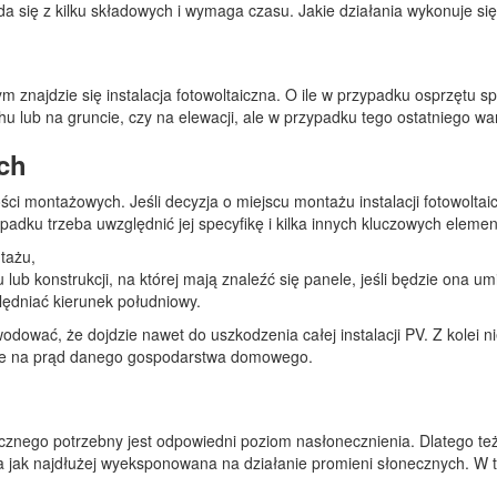
ada się z kilku składowych i wymaga czasu. Jakie działania wykonuje s
m znajdzie się instalacja fotowoltaiczna. O ile w przypadku osprzętu 
ub na gruncie, czy na elewacji, ale w przypadku tego ostatniego wari
ch
ści montażowych. Jeśli decyzja o miejscu montażu instalacji fotowoltai
adku trzeba uwzględnić jej specyfikę i kilka innych kluczowych eleme
tażu,
 lub konstrukcji, na której mają znaleźć się panele, jeśli będzie ona u
lędniać kierunek południowy.
ować, że dojdzie nawet do uszkodzenia całej instalacji PV. Z kolei ni
anie na prąd danego gospodarstwa domowego.
cznego potrzebny jest odpowiedni poziom nasłonecznienia. Dlatego te
jak najdłużej wyeksponowana na działanie promieni słonecznych. W tym