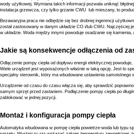
wody użytkowej. Wymiana takich informacji pozwala uniknąć błędnej k
instalacja grzewcza, czy tylko grzanie CWU  lub mieszany, to produc
Bezawaryjna praca nie odbędzie się bez drobnej ingerencji użytkow
został zastosowany w danym układzie CO i/lub CWU. Najczęściej jes
w układzie. Woda między innymi powoduje osadzanie się kamienia, a
Jakie są konsekwencje odłączenia od za
Odłączenie pompy ciepła od dopływu energii elektrycznej powoduje, ż
Wiele urządzeń jest wyposażonych właśnie w taką opcję. Jest to s
specjalny sterownik, który ma wbudowane ustawienia samoistnego 
Urządzenie od czasu do czasu włącza się, aby sprawdzić poprawno
samym sprzęt przed zastaniem. Podłączenie pompy ciepła po długi
zablokować w jednej pozycji. 
Montaż i konfiguracja pompy ciepła
Automatyka wbudowana w pompę ciepła powietrze-woda lub typu spli
sprzętu. Wystarczy raz wskazać zakres temperatury zewnętrznej, prz