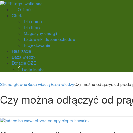
O firmie
Oferta
Dla domu
Dla firmy
Magazyny energii
Ładowarki do samochodów
Projektowanie
Realizacje
Baza wiedzy
Dotacje OZE
Twoje konto
Strona główna
Baza wiedzy
Baza wiedzy
Czy można odłączyć od prądu p
Czy można odłączyć od prąd