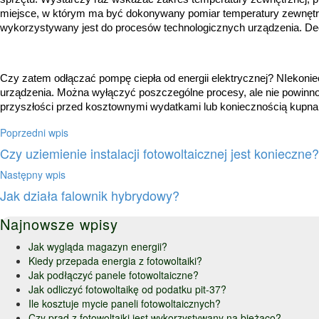
miejsce, w którym ma być dokonywany pomiar temperatury zewnętrzne
wykorzystywany jest do procesów technologicznych urządzenia. Dec
Czy zatem odłączać pompę ciepła od energii elektrycznej? NIekonie
urządzenia. Można wyłączyć poszczególne procesy, ale nie powinno 
przyszłości przed kosztownymi wydatkami lub koniecznością kupna 
Poprzedni wpis
Czy uziemienie instalacji fotowoltaicznej jest konieczne?
Następny wpis
Jak działa falownik hybrydowy?
Najnowsze wpisy
Jak wygląda magazyn energii?
Kiedy przepada energia z fotowoltaiki?
Jak podłączyć panele fotowoltaiczne?
Jak odliczyć fotowoltaikę od podatku pit-37?
Ile kosztuje mycie paneli fotowoltaicznych?
Czy prąd z fotowoltaiki jest wykorzystywany na bieżąco?