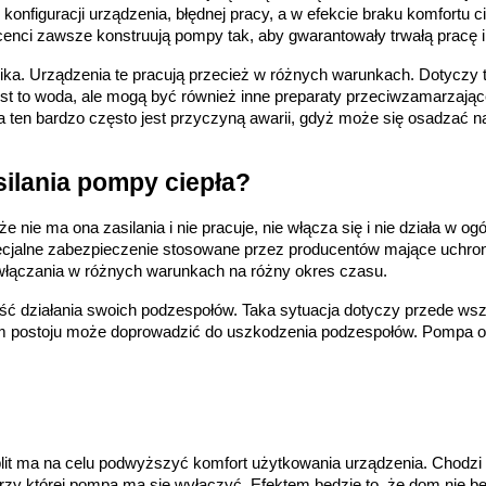
onfiguracji urządzenia, błędnej pracy, a w efekcie braku komfortu ci
enci zawsze konstruują pompy tak, aby gwarantowały trwałą pracę i n
nika. Urządzenia te pracują przecież w różnych warunkach. Dotyczy
t to woda, ale mogą być również inne preparaty przeciwzamarzające.
 ten bardzo często jest przyczyną awarii, gdyż może się osadzać na
silania pompy ciepła?
e nie ma ona zasilania i nie pracuje, nie włącza się i nie działa w 
pecjalne zabezpieczenie stosowane przez producentów mające uchron
włączania w różnych warunkach na różny okres czasu.
ść działania swoich podzespołów. Taka sytuacja dotyczy przede ws
m postoju może doprowadzić do uszkodzenia podzespołów. Pompa ob
t ma na celu podwyższyć komfort użytkowania urządzenia. Chodzi o 
y której pompa ma się wyłączyć. Efektem będzie to, że dom nie będzi