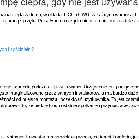
mpę ciepła, gdy nie jest używan
zymania ciepła w domu, w układach CO i CWU, w każdych warunkach
ą pracą sprzętu. Poza tym, co urządzenie ma robić, można także z
ch i spółdzielni?
szego komfortu podczas jej użytkowania. Urządzenie raz podłączone
zęsto marginalizowane przez samych instalatorów, a ma bardzo duże
ależności od miejsca montażu i oczekiwań użytkownika. To jest ostat
i sprawić to, że będzie to ich ostatnie spotkanie i przynoszące zad
ła. Natomiast inwestor ma największą wiedzę na temat komfortu, jaki