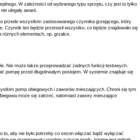
eplnego. W zależności od wybranego typu sprzętu, czy jest to tylko 
ie ulegały awarii.
 to przede wszystkim zastosowanego czynnika grzejącego, który 
 Czynnik ten będzie przenosił wszystko, co będzie znajdowało się 
 różnych elementach, np. grzałce. 
ogóle. Nie może także przeprowadzać żadnych funkcji testowych. 
ić pompę przed długotrwałym postojem. W systemie znajduje się 
zystkim pomp obiegowych i zaworów mieszających. Chroni się tym 
iegowa może się zatrzeć, natomiast zawory mieszające 
to, aby nie było potrzeby co sezon włączać bądź wyłączać 
e się przegrzewał i spadnie zużycie prądu. Istotne jest jednak 